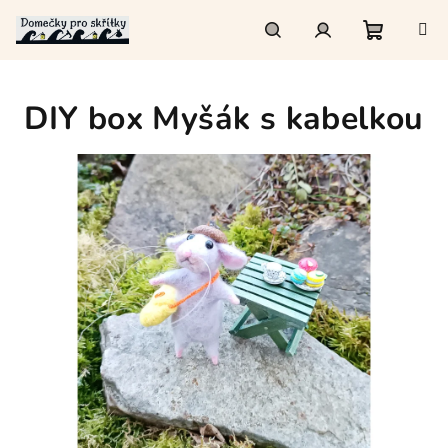
Přejít
na
obsah
Nákupn
Hledat
Přihlášení
DIY box Myšák s kabelkou
košík