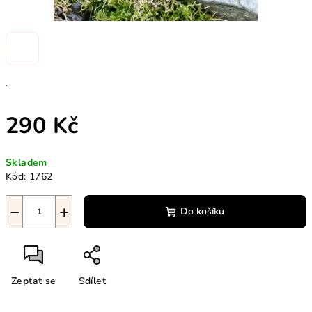
.
290 Kč
Měrná
Skladem
cena:
Kód:
1762
−
+
Do košíku
Zeptat se
Sdílet