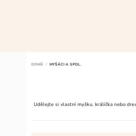
Přejít
na
obsah
DOMŮ
/
MYŠÁCI A SPOL.
Udělejte si vlastní myšku, králíčka nebo dr