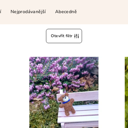
í
Nejprodávanější
Abecedně
Otevřít filtr