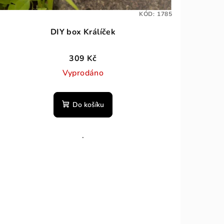
KÓD:
1785
DIY box Králíček
309 Kč
Vyprodáno
Do košíku
.