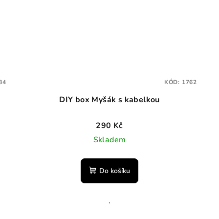
84
KÓD:
1762
DIY box Myšák s kabelkou
290 Kč
Skladem
Do košíku
.