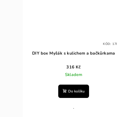
KÓD:
17
DIY box Myšák s kulichem a bačkůrkama
316 Kč
Skladem
Do košíku
.