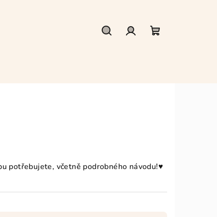
Hledat
Přihlášení
Nákupní
košík
robu potřebujete, včetně podrobného návodu!
♥