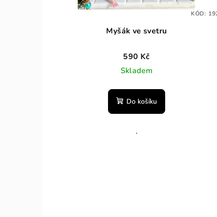
o
t
KÓD:
19
d
ů
Myšák ve svetru
u
590 Kč
k
Skladem
t
ů
Do košíku
.