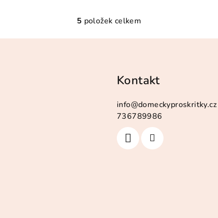
5
položek celkem
O
v
l
á
Kontakt
d
a
info
@
domeckyproskritky.cz
c
736789986
í
p
r
v
k
y
v
ý