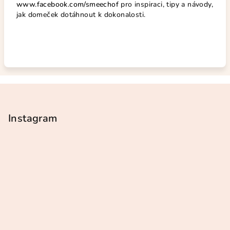
www.facebook.com/smeechof
pro inspiraci, tipy a návody,
jak domeček dotáhnout k dokonalosti.
Z
á
p
Instagram
a
t
í