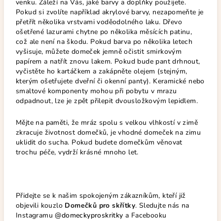
venku. Záleží na Vás, jaké barvy a doplňky použijete.
Pokud si zvolíte například akrylové barvy, nezapomeňte je
přetřít několika vrstvami voděodolného laku. Dřevo
ošetřené lazurami chytne po několika měsících patinu,
což ale není na škodu. Pokud barva po několika letech
vyšisuje, můžete domeček jemně očistit smirkovým
papírem a natřít znovu lakem. Pokud bude pant drhnout,
vyčistěte ho kartáčkem a zakápněte olejem (stejným,
kterým ošetřujete dveřní či okenní panty). Keramické nebo
smaltové komponenty mohou při pobytu v mrazu
odpadnout, lze je zpět přilepit dvousložkovým lepidlem.
Mějte na paměti, že mráz spolu s velkou vlhkostí v zimě
zkracuje životnost domečků, je vhodné domeček na zimu
uklidit do sucha. Pokud budete domečkům věnovat
trochu péče, vydrží krásné mnoho let.
Přidejte se k našim spokojeným zákazníkům, kteří již
objevili kouzlo
Domečků pro skřítky
. Sledujte nás na
Instagramu
@domeckyproskritky
a Facebooku