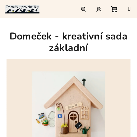
Přejít
na
obsah
Nákupn
Hledat
Přihlášení
Domeček - kreativní sada
košík
základní