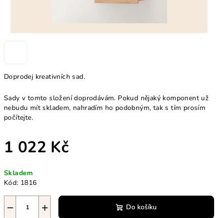
Doprodej kreativních sad.
Sady v tomto složení doprodávám. Pokud nějaký komponent už
nebudu mít skladem, nahradím ho podobným, tak s tím prosím
počítejte.
1 022 Kč
Měrná
Skladem
cena:
Kód:
1816
−
+
Do košíku