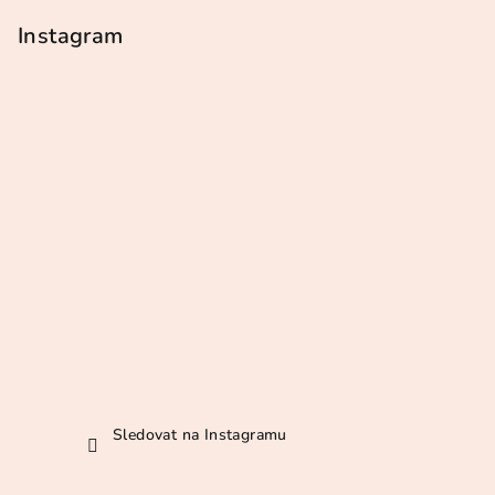
á
p
Instagram
a
t
í
Sledovat na Instagramu