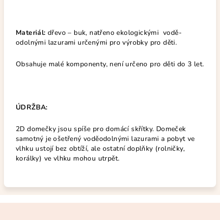
Materiál:
dřevo – buk, natřeno ekologickými vodě-
odolnými lazurami určenými pro výrobky pro děti.
Obsahuje malé komponenty, není určeno pro děti do 3 let.
ÚDRŽBA:
2D domečky jsou spíše pro domácí skřítky. Domeček
samotný je ošetřený voděodolnými lazurami a pobyt ve
vlhku ustojí bez obtíží, ale ostatní doplňky (rolničky,
korálky) ve vlhku mohou utrpět.
Z