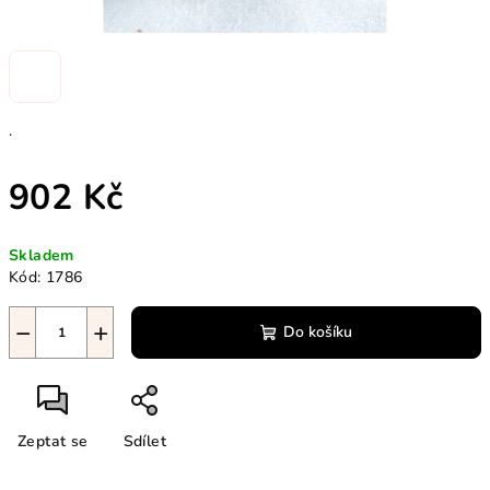
.
902 Kč
Měrná
Skladem
cena:
Kód:
1786
−
+
Do košíku
Zeptat se
Sdílet