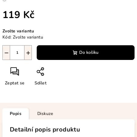
119 Kč
Měrná
Zvolte variantu
cena:
Kód:
Zvolte variantu
−
+
Do košíku
Zeptat se
Sdílet
Popis
Diskuze
Detailní popis produktu