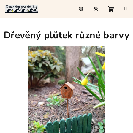
Přejít
na
obsah
Nákupn
Hledat
Přihlášení
Dřevěný plůtek různé barvy
košík