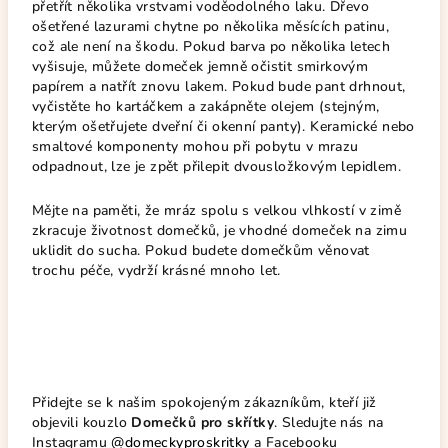
přetřít několika vrstvami voděodolného laku. Dřevo
ošetřené lazurami chytne po několika měsících patinu,
což ale není na škodu. Pokud barva po několika letech
vyšisuje, můžete domeček jemně očistit smirkovým
papírem a natřít znovu lakem. Pokud bude pant drhnout,
vyčistěte ho kartáčkem a zakápněte olejem (stejným,
kterým ošetřujete dveřní či okenní panty). Keramické nebo
smaltové komponenty mohou při pobytu v mrazu
odpadnout, lze je zpět přilepit dvousložkovým lepidlem.
Mějte na paměti, že mráz spolu s velkou vlhkostí v zimě
zkracuje životnost domečků, je vhodné domeček na zimu
uklidit do sucha. Pokud budete domečkům věnovat
trochu péče, vydrží krásné mnoho let.
Přidejte se k našim spokojeným zákazníkům, kteří již
objevili kouzlo
Domečků pro skřítky
. Sledujte nás na
Instagramu
@domeckyproskritky
a Facebooku