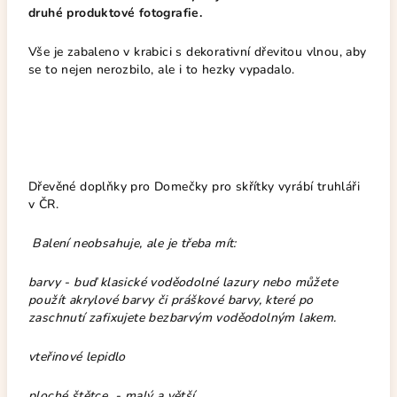
druhé produktové fotografie.
Vše je zabaleno v krabici s dekorativní dřevitou vlnou, aby
se to nejen nerozbilo, ale i to hezky vypadalo.
Dřevěné doplňky pro Domečky pro skřítky vyrábí truhláři
v ČR.
Balení neobsahuje, ale je třeba mít:
barvy - buď klasické voděodolné lazury nebo můžete
použít akrylové barvy či práškové barvy, které po
zaschnutí zafixujete bezbarvým voděodolným lakem.
vteřinové lepidlo
ploché štětce - malý a větší