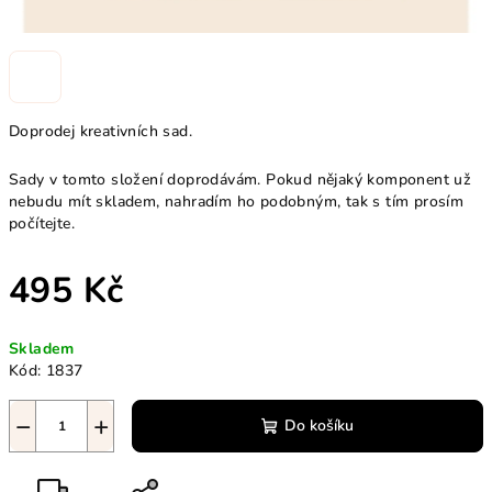
Doprodej kreativních sad.
Sady v tomto složení doprodávám. Pokud nějaký komponent už
nebudu mít skladem, nahradím ho podobným, tak s tím prosím
počítejte.
495 Kč
Měrná
Skladem
cena:
Kód:
1837
−
+
Do košíku