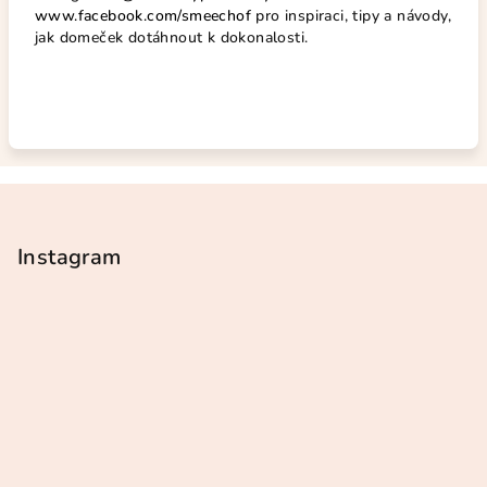
www.facebook.com/smeechof
pro inspiraci, tipy a návody,
jak domeček dotáhnout k dokonalosti.
Z
á
p
Instagram
a
t
í