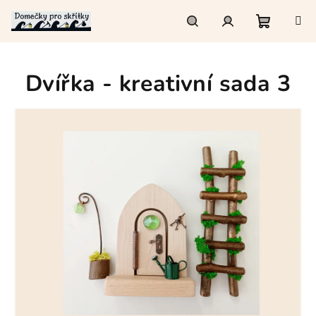
Přejít
na
obsah
Nákupn
Hledat
Přihlášení
Dvířka - kreativní sada 3
košík