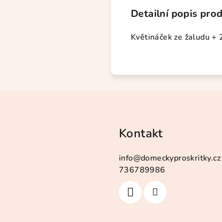
Detailní popis pro
Květináček ze žaludu +
Kontakt
info
@
domeckyproskritky.cz
736789986