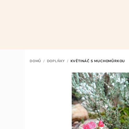
Přejít
na
obsah
DOMŮ
/
DOPLŇKY
/
KVĚTINÁČ S MUCHOMŮRKOU