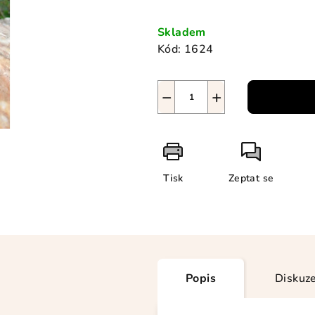
Měrná
cena:
Skladem
Kód:
1624
−
+
Tisk
Zeptat se
Popis
Diskuz