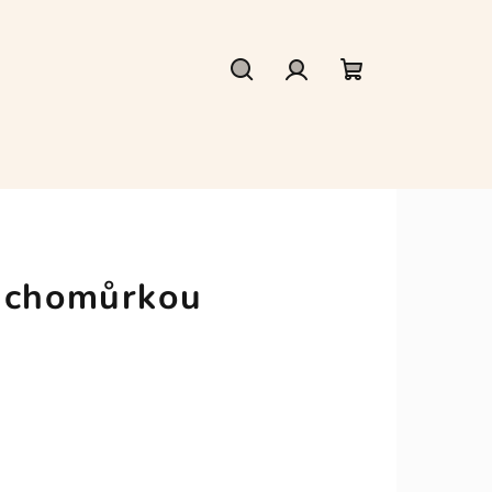
Hledat
Přihlášení
Nákupní
košík
uchomůrkou