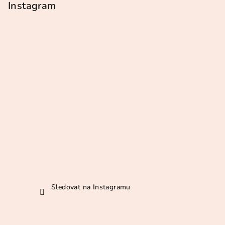
p
Instagram
a
t
í
Sledovat na Instagramu