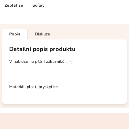
Zeptat se
Sdílet
Popis
Diskuze
Detailní popis produktu
V nabídce na přání zákazníků....:-)
Materiál: plast, pryskyřice
Z
á