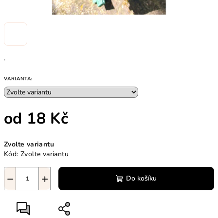
.
VARIANTA:
od
18 Kč
Měrná
Zvolte variantu
cena:
Kód:
Zvolte variantu
−
+
Do košíku