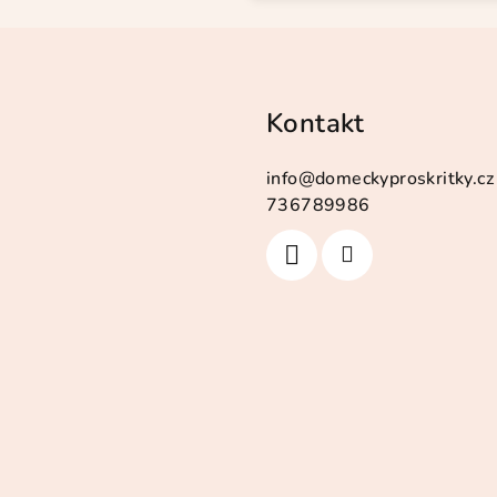
Kontakt
info
@
domeckyproskritky.cz
736789986