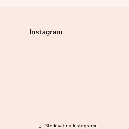
Z
á
Instagram
p
a
t
í
Sledovat na Instagramu