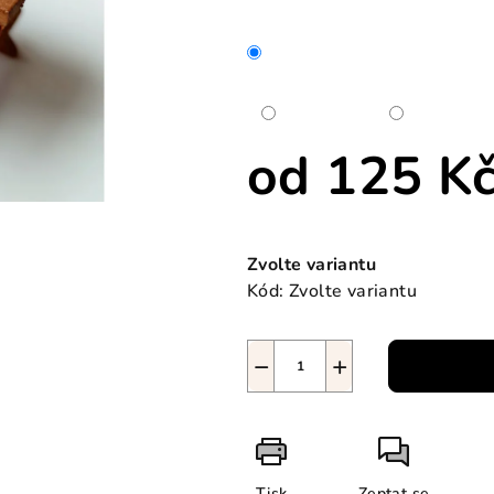
od
125 K
Měrná
cena:
Zvolte variantu
Kód:
Zvolte variantu
−
+
Tisk
Zeptat se