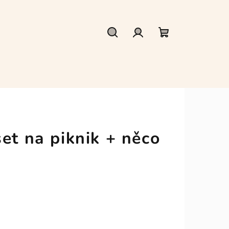
Hledat
Přihlášení
Nákupní
košík
et na piknik + něco