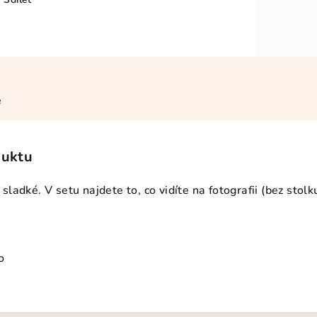
e
duktu
a sladké. V setu najdete to, co vidíte na fotografii (bez stolk
o