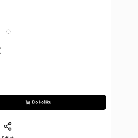
č
Do košíku
Sdílet