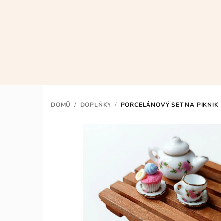
Přejít
na
obsah
DOMŮ
/
DOPLŇKY
/
PORCELÁNOVÝ SET NA PIKNIK