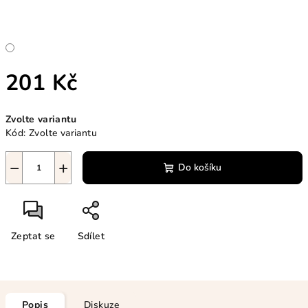
201 Kč
Měrná
Zvolte variantu
cena:
Kód:
Zvolte variantu
−
+
Do košíku
Zeptat se
Sdílet
Popis
Diskuze