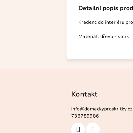
Detailní popis pro
Kredenc do interiéru pr
Materiál: dřevo - smrk
Kontakt
info
@
domeckyproskritky.cz
736789986