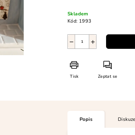
Měrná
cena:
Skladem
Kód:
1993
−
+
Tisk
Zeptat se
Popis
Diskuz