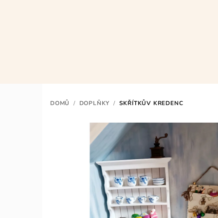
Přejít
na
obsah
DOMŮ
/
DOPLŇKY
/
SKŘÍTKŮV KREDENC