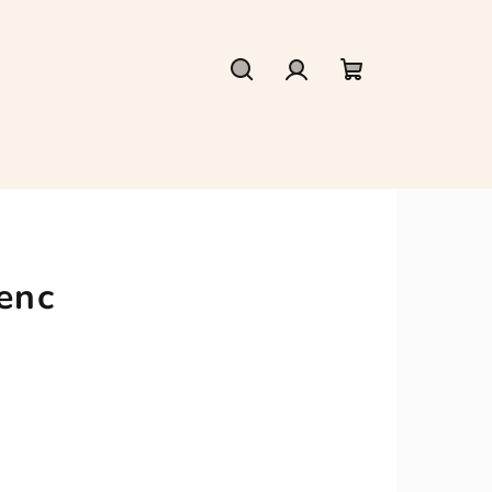
Hledat
Přihlášení
Nákupní
košík
enc