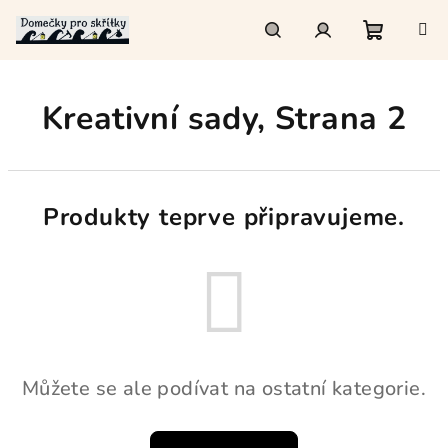
Přejít
na
obsah
Nákupn
Hledat
Přihlášení
Kreativní sady
, Strana 2
košík
Produkty teprve připravujeme.
Můžete se ale podívat na ostatní kategorie.