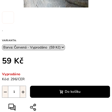
.
VARIANTA:
59 Kč
Měrná
Vyprodáno
cena:
Kód:
296/CER
−
+
Do košíku