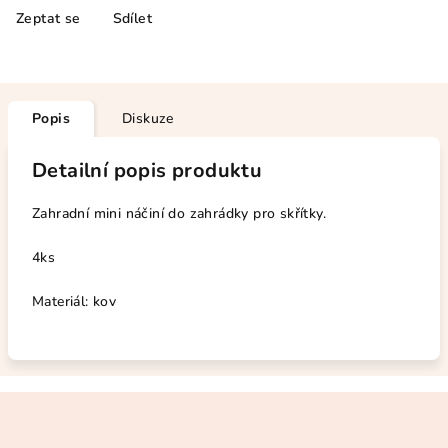
Zeptat se
Sdílet
Popis
Diskuze
Detailní popis produktu
Zahradní mini náčiní do zahrádky pro skřítky.
4ks
Materiál: kov
Z
á