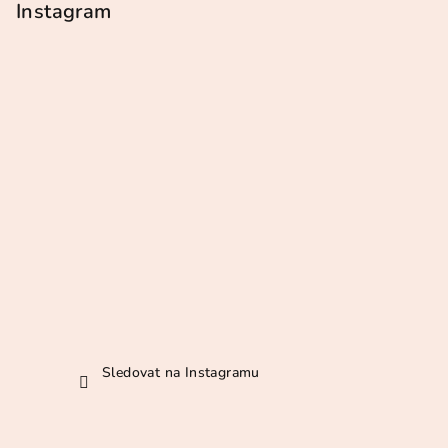
p
Instagram
a
t
í
Sledovat na Instagramu