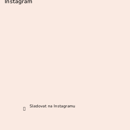
p
Instagram
a
t
í
Sledovat na Instagramu