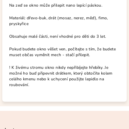
Na zeď se okno může přilepit nano lepící páskou.
Materiál: dřevo-buk, drát (mosaz, nerez, měď), fimo,
pryskyřice
Obsahuje malé části, není vhodné pro děti do 3 let.
Pokud budete okno věšet ven, počítejte s tím, že budete
muset občas vyměnit mech - stačí přilepit.
! K živému stromu okno nikdy nepřibíjejte hřebíky. Je
možné ho buď připevnit drátkem, který obtočíte kolem
celého kmenu nebo k uchycení použijte lepidlo na
roubování.
Z
á