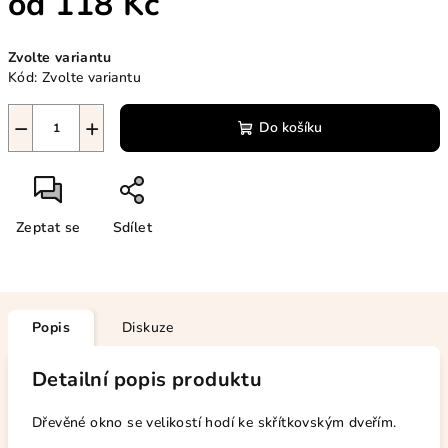
od
118 Kč
Měrná
Zvolte variantu
cena:
Kód:
Zvolte variantu
−
+
Do košíku
Zeptat se
Sdílet
Popis
Diskuze
Detailní popis produktu
Dřevěné okno se velikostí hodí ke skřítkovským dveřím.